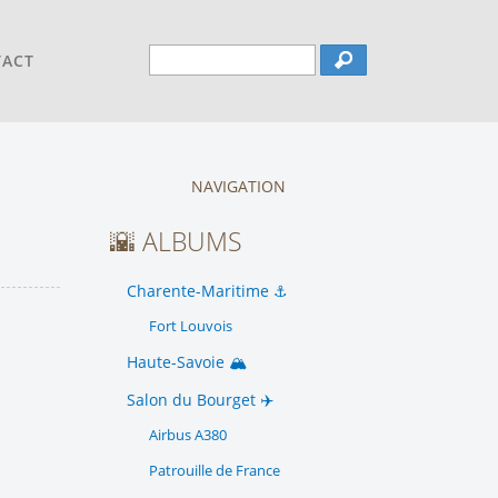
TACT
NAVIGATION
🌇 ALBUMS
Charente-Maritime ⚓️
Fort Louvois
Haute-Savoie 🏔️
Salon du Bourget ✈️
Airbus A380
Patrouille de France