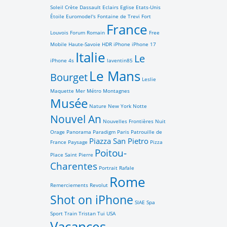
Soleil
Crète
Dassault
Eclairs
Eglise
Etats-Unis
Étoile
Euromodel's
Fontaine de Trevi
Fort
France
Louvois
Forum Romain
Free
Mobile
Haute-Savoie
HDR
iPhone
iPhone 17
Italie
Le
iPhone 4s
laventin85
Le Mans
Bourget
Leslie
Maquette
Mer
Métro
Montagnes
Musée
Nature
New York
Notte
Nouvel An
Nouvelles Frontières
Nuit
Orage
Panorama
Paradigm
Paris
Patrouille de
Piazza San Pietro
France
Paysage
Pizza
Poitou-
Place Saint Pierre
Charentes
Portrait
Rafale
Rome
Remerciements
Revolut
Shot on iPhone
SIAE
Spa
Sport
Train
Tristan
Tui
USA
Vacances