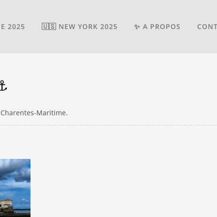
IE 2025
🇺🇸 NEW YORK 2025
✨ A PROPOS
CON
⚓️
e Charentes-Maritime.