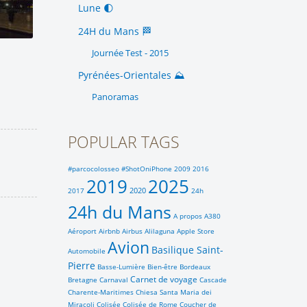
Lune 🌓
24H du Mans 🏁
Journée Test - 2015
Pyrénées-Orientales ⛰️
Panoramas
POPULAR TAGS
#parcocolosseo
#ShotOniPhone
2009
2016
2019
2025
2020
2017
24h
24h du Mans
A propos
A380
Aéroport
Airbnb
Airbus
Alilaguna
Apple Store
Avion
Basilique Saint-
Automobile
Pierre
Basse-Lumière
Bien-être
Bordeaux
Carnet de voyage
Bretagne
Carnaval
Cascade
Charente-Maritimes
Chiesa Santa Maria dei
Miracoli
Colisée
Colisée de Rome
Coucher de