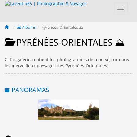
Toggle
navigat
🌇 Albums
Pyrénées-Orientales ⛰️
PYRÉNÉES-ORIENTALES ⛰️
Cette galerie contient les photographies de mon séjour dans
les merveilleux paysages des Pyrénées-Orientales.
PANORAMAS